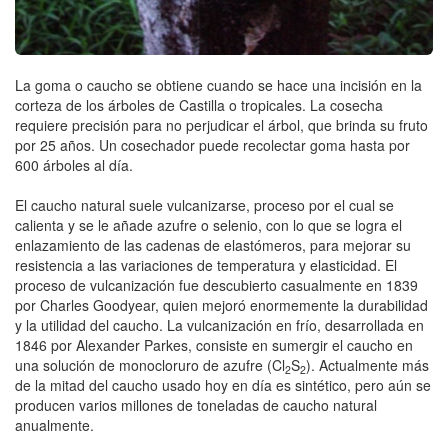
La goma o caucho se obtiene cuando se hace una incisión en la
corteza de los árboles de Castilla o tropicales. La cosecha
requiere precisión para no perjudicar el árbol, que brinda su fruto
por 25 años. Un cosechador puede recolectar goma hasta por
600 árboles al día.
El caucho natural suele vulcanizarse, proceso por el cual se
calienta y se le añade azufre o selenio, con lo que se logra el
enlazamiento de las cadenas de elastómeros, para mejorar su
resistencia a las variaciones de temperatura y elasticidad. El
proceso de vulcanización fue descubierto casualmente en 1839
por Charles Goodyear, quien mejoró enormemente la durabilidad
y la utilidad del caucho. La vulcanización en frío, desarrollada en
1846 por Alexander Parkes, consiste en sumergir el caucho en
una solución de monocloruro de azufre (Cl
S
). Actualmente más
2
2
de la mitad del caucho usado hoy en día es sintético, pero aún se
producen varios millones de toneladas de caucho natural
anualmente.