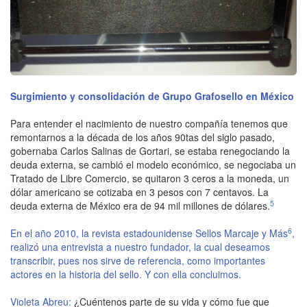
Surgimiento y consolidación de Grupo Grafosello en México
Para entender el nacimiento de nuestro compañía tenemos que
remontarnos a la década de los años 90tas del siglo pasado,
gobernaba Carlos Salinas de Gortari, se estaba renegociando la
deuda externa, se cambió el modelo económico, se negociaba un
Tratado de Libre Comercio, se quitaron 3 ceros a la moneda, un
dólar americano se cotizaba en 3 pesos con 7 centavos. La
5
deuda externa de México era de 94 mil millones de dólares.
6
En el año 2010, la revista estadounidense Sellos Marcaje y Más
,
realizó una entrevista a nuestro fundador, la cual deseamos
transcribir, pues nos sirve de referencia, como importantes
actores en la historia del sello. Y con ella concluimos.
Violeta Abreu:
¿Cuéntenos parte de su vida y cómo fue que